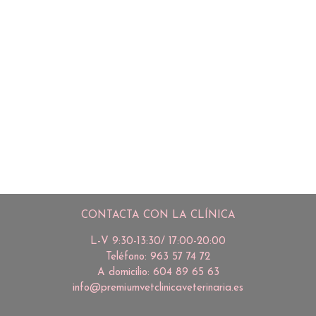
La importancia de la esterilización en
hembras: Un paso clave para la salud y
el bienestar de tu mascota.
junio 26, 2024
/
No Comments
En Premium Vet, entendemos que la salud y el bienestar de tu
mascota son tu máxima prioridad por eso queremos…
Read More
CONTACTA CON LA CLÍNICA
L-V 9:30-13:30/ 17:00-20:00
Teléfono: 963 57 74 72
A domicilio: 604 89 65 63
info@premiumvetclinicaveterinaria.es